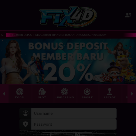
 NOMOR TUJUAN DEPOSIT, KESALAHAN TRANSFER BUKAN TANGGUNGJAWAB KAMI
HARAP
TOGEL
SLOT
LIVE CASINO
SPORT
ARCADE
SABU